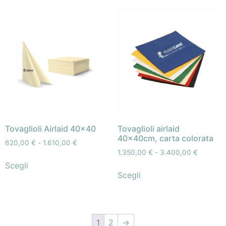
Tovaglioli Airlaid 40×40
Tovaglioli airlaid
40x40cm, carta colorata
620,00
€
-
1.610,00
€
1.350,00
€
-
3.400,00
€
Scegli
Scegli
1
2
→