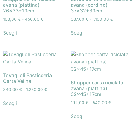
avana (piattina)
avana (cordino)
26×33+13cm
37×32+33cm
168,00
€
-
450,00
€
387,00
€
-
1.100,00
€
Scegli
Scegli
Tovaglioli Pasticceria
Carta Velina
Shopper carta riciclata
avana (piattina)
340,00
€
-
1.250,00
€
32×45+17cm
Scegli
192,00
€
-
540,00
€
Scegli