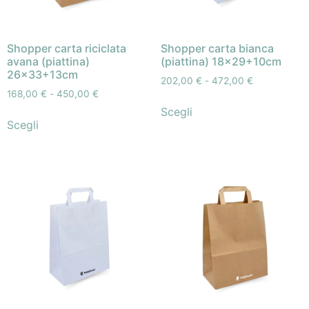
Shopper carta riciclata
Shopper carta bianca
avana (piattina)
(piattina) 18×29+10cm
26×33+13cm
202,00
€
-
472,00
€
168,00
€
-
450,00
€
Scegli
Scegli