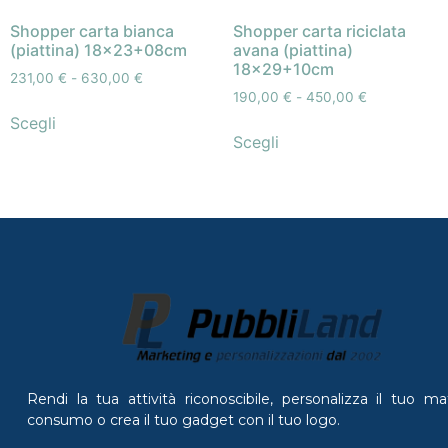
Shopper carta bianca
Shopper carta riciclata
(piattina) 18×23+08cm
avana (piattina)
18×29+10cm
231,00
€
-
630,00
€
190,00
€
-
450,00
€
Scegli
Scegli
Rendi la tua attività riconoscibile, personalizza il tuo mat
consumo o crea il tuo gadget con il tuo logo.