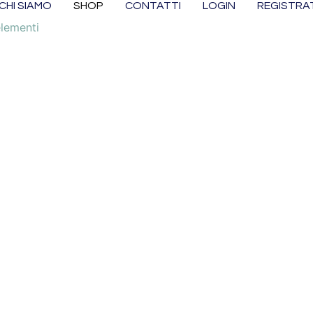
CHI SIAMO
SHOP
CONTATTI
LOGIN
REGISTRAT
elementi
Lasciati ispirare dalla gamma dei nostri prodotti,
personalizzali a tuo piacimento.